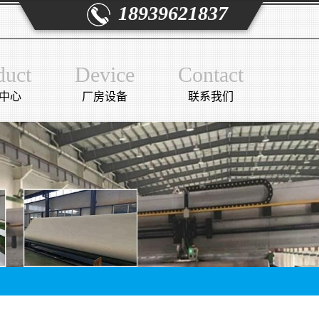
18939621837
duct
Device
Contact
中心
厂房设备
联系我们