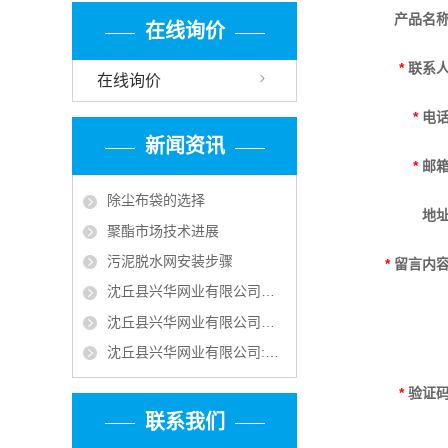
产品名
在线询价
*
联系
在线询价
*
电
新闻资讯
*
邮
除尘布袋的选择
地
聚酯市场技术进展
污泥脱水网安装步骤
*
留言内
沈丘县兴华网业有限公司：聚酯网的特点与用途
沈丘县兴华网业有限公司：网格布的伪劣检验
沈丘县兴华网业有限公司:什么是紫铜丝网 基础特性有哪些
*
验证
联系我们