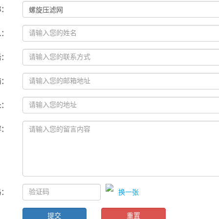
称
：
人
：
话
：
箱
：
址
：
容
：
码
：
换一张