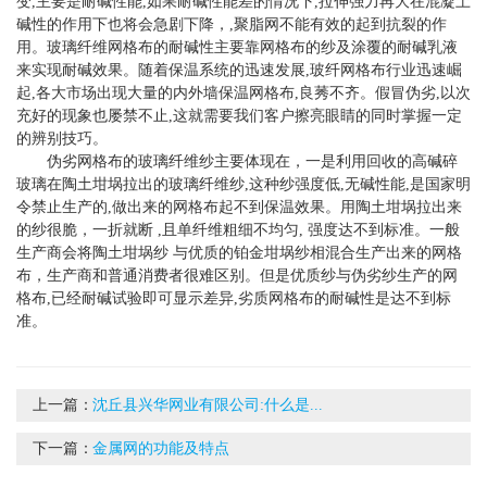
变,主要是耐碱性能,如果耐碱性能差的情况下,拉伸强力再大在混凝土
碱性的作用下也将会急剧下降，,聚脂网不能有效的起到抗裂的作
用。玻璃纤维网格布的耐碱性主要靠网格布的纱及涂覆的耐碱乳液
来实现耐碱效果。随着保温系统的迅速发展,玻纤网格布行业迅速崛
起,各大市场出现大量的内外墙保温网格布,良莠不齐。假冒伪劣,以次
充好的现象也屡禁不止,这就需要我们客户擦亮眼睛的同时掌握一定
的辨别技巧。
伪劣网格布的玻璃纤维纱主要体现在，一是利用回收的高碱碎
玻璃在陶土坩埚拉出的玻璃纤维纱,这种纱强度低,无碱性能,是国家明
令禁止生产的,做出来的网格布起不到保温效果。用陶土坩埚拉出来
的纱很脆，一折就断 ,且单纤维粗细不均匀, 强度达不到标准。一般
生产商会将陶土坩埚纱 与优质的铂金坩埚纱相混合生产出来的网格
布，生产商和普通消费者很难区别。但是优质纱与伪劣纱生产的网
格布,已经耐碱试验即可显示差异,劣质网格布的耐碱性是达不到标
准。
上一篇：
沈丘县兴华网业有限公司:什么是...
下一篇：
金属网的功能及特点