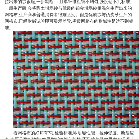
拉出来的纱很脆,一折就断 ，且单纤维粗细不均匀,强度达不到标准。
一般生产商 会将陶土坩埚纱与优质的铂金坩埚纱相混合生产出来的
网格布,生产商和普通消费者很难区别。但是优质纱与伪劣纱生产的
网格布,已经耐碱试验即可显示差异,劣质网格布的耐碱性是达不到标
准。
看网格布的好坏有3项检验标准,即耐碱性能、拉伸强度、断裂应