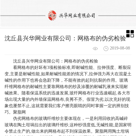
沈丘县兴华网业有限公司：网格布的伪劣检验
2019-08-08
沈丘县兴华网业有限公司：网格布的伪劣检验
看网格布的好坏有3项检验标准,即耐碱性能、拉伸强度、断裂应
变,主要是耐碱性能,如果耐碱性能差的情况下,拉伸强力再大在混凝土
碱性的作用下也将会急剧下降，不能有效的起到抗裂的作用。玻璃
纤维网格布的耐碱性主要靠网格布的纱及涂覆的耐碱乳液来实现耐
碱效果。随着保温系统的迅速发展,玻纤网格布行业迅速崛起,各大市
场出现大量的内外墙保温网格布,良莠不齐。假冒为劣,以次充好的现
象也屡禁不止,这就需要我们客户擦亮眼睛的同时掌握一定的辨别技
巧。聚脂网
伪劣网格布的玻璃纤维纱主要体现在，一是利用回收的高碱碎
玻璃在陶土坩埚拉出的玻璃纤维纱,这种纱强度低,无碱性能,是国家明
令禁止生产的,做出来的网格布起不到保温效果。聚脂网用陶土坩埚