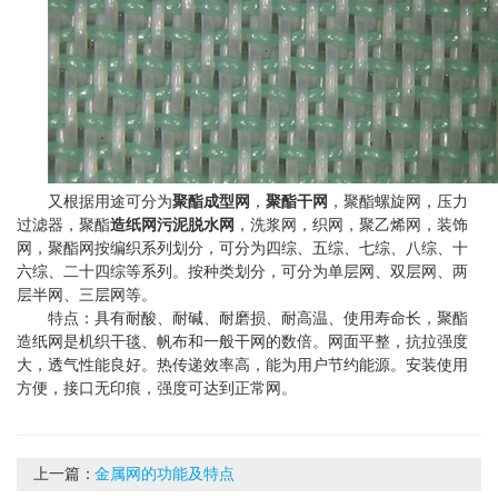
又根据用途可分为
聚酯成型网
，
聚酯干网
，聚酯螺旋网，压力
过滤器，聚酯
造纸网
污泥脱水网
，洗浆网，织网，聚乙烯网，装饰
网，聚酯网按编织系列划分，可分为四综、五综、七综、八综、十
六综、二十四综等系列。按种类划分，可分为单层网、双层网、两
层半网、三层网等。
特点：具有耐酸、耐碱、耐磨损、耐高温、使用寿命长，聚酯
造纸网是机织干毯、帆布和一般干网的数倍。网面平整，抗拉强度
大，透气性能良好。热传递效率高，能为用户节约能源。安装使用
方便，接口无印痕，强度可达到正常网。
上一篇：
金属网的功能及特点