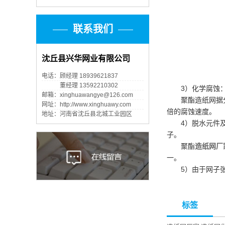
联系我们
沈丘县兴华网业有限公司
电话：顾经理 18939621837
手机：
董经理 13592210302
3）化学腐蚀
邮箱：xinghuawangye@126.com
聚酯造纸网据分
网址：http://www.xinghuawy.com
倍的腐蚀速度。
地址：河南省沈丘县北城工业园区
4）脱水元件
子。
聚酯
造纸网厂
一。
5）由于网子
标签