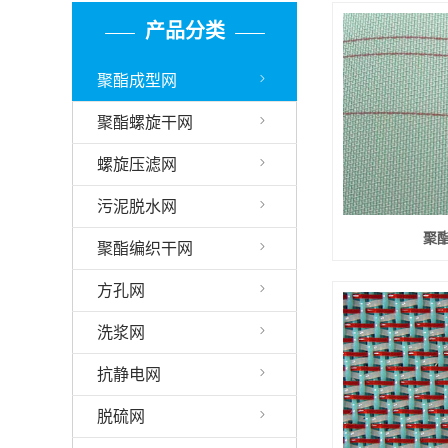
产品分类
聚酯成型网
聚酯螺旋干网
螺旋压滤网
污泥脱水网
聚
聚酯编织干网
方孔网
洗浆网
抗静电网
脱硫网