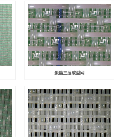
聚酯三层成型网