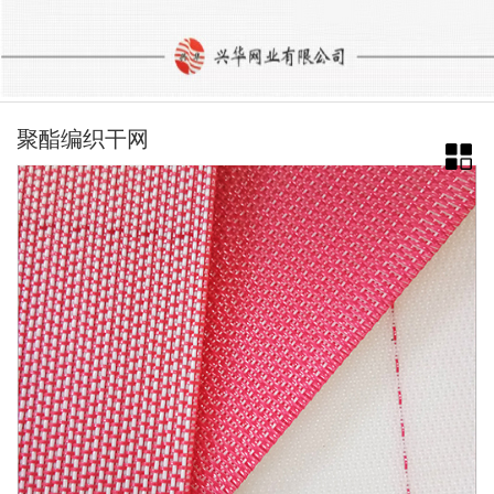
聚酯编织干网